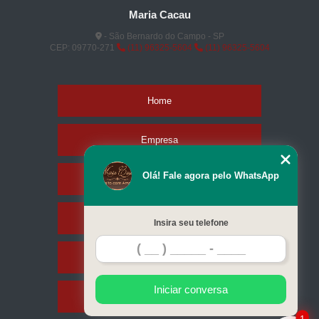
Maria Cacau
- São Bernardo do Campo - SP
CEP: 09770-271
(11) 96325-5604
(11) 96325-5604
Home
Empresa
Olá! Fale agora pelo WhatsApp
Missão
Produtos
Insira seu telefone
Contato
Iniciar conversa
Mapa do site